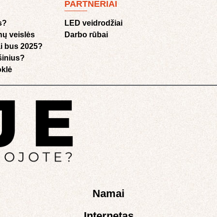
PARTNERIAI
s?
LED veidrodžiai
nų veislės
Darbo rūbai
i bus 2025?
ušinius?
klė​
Namai
Internetas