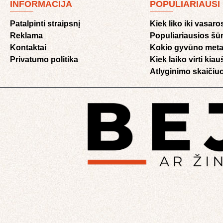
INFORMACIJA
POPULIARIAUSI
Patalpinti straipsnį
Kiek liko iki vasaro
Reklama
Populiariausios šū
Kontaktai
Kokio gyvūno meta
Privatumo politika
Kiek laiko virti kia
Atlyginimo skaičiuo