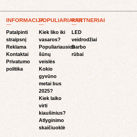
INFORMACIJA
POPULIARIAUSI
PARTNERIAI
Patalpinti
Kiek liko iki
LED
straipsnį
vasaros?
veidrodžiai
Reklama
Populiariausios
Darbo
Kontaktai
šūnų
rūbai
Privatumo
veislės
politika
Kokio
gyvūno
metai bus
2025?
Kiek laiko
virti
kiaušinius?
Atlyginimo
skaičiuoklė​