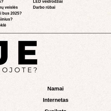
s?
LED veidrodžiai
nų veislės
Darbo rūbai
i bus 2025?
ušinius?
klė​
Namai
Internetas