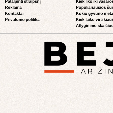
Patalpinti straipsnį
Kiek liko iki vasaro
Reklama
Populiariausios šū
Kontaktai
Kokio gyvūno meta
Privatumo politika
Kiek laiko virti kia
Atlyginimo skaičiuo