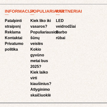
INFORMACIJA
POPULIARIAUSI
PARTNERIAI
Patalpinti
Kiek liko iki
LED
straipsnį
vasaros?
veidrodžiai
Reklama
Populiariausios
Darbo
Kontaktai
šūnų
rūbai
Privatumo
veislės
politika
Kokio
gyvūno
metai bus
2025?
Kiek laiko
virti
kiaušinius?
Atlyginimo
skaičiuoklė​