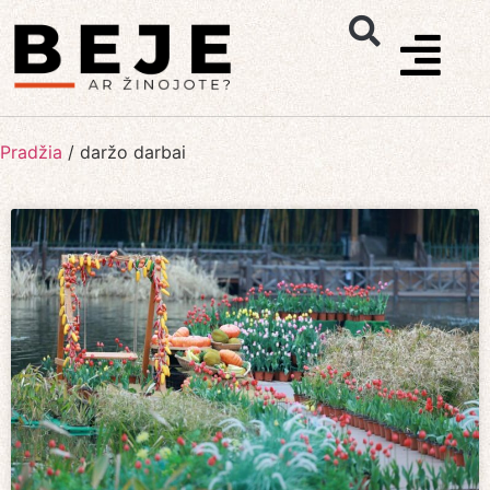
Pradžia
/
daržo darbai