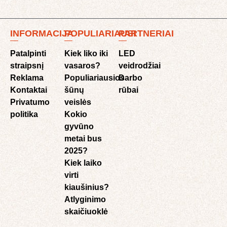
INFORMACIJA
POPULIARIAUSI
PARTNERIAI
Patalpinti
Kiek liko iki
LED
straipsnį
vasaros?
veidrodžiai
Reklama
Populiariausios
Darbo
Kontaktai
šūnų
rūbai
Privatumo
veislės
politika
Kokio
gyvūno
metai bus
2025?
Kiek laiko
virti
kiaušinius?
Atlyginimo
skaičiuoklė​