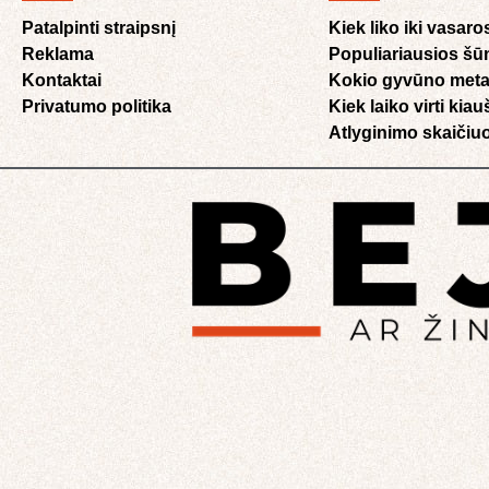
Patalpinti straipsnį
Kiek liko iki vasaro
Reklama
Populiariausios šū
Kontaktai
Kokio gyvūno meta
Privatumo politika
Kiek laiko virti kia
Atlyginimo skaičiuo