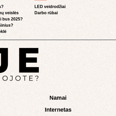
s?
LED veidrodžiai
nų veislės
Darbo rūbai
i bus 2025?
ušinius?
klė​
Namai
Internetas