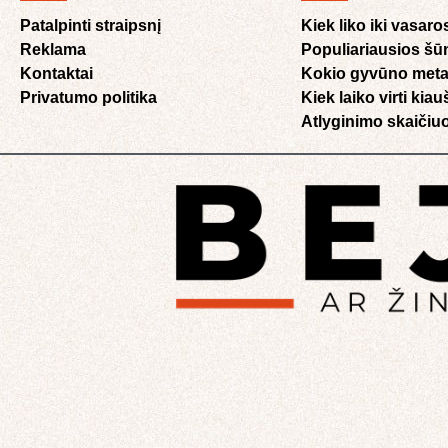
Patalpinti straipsnį
Kiek liko iki vasaro
Reklama
Populiariausios šū
Kontaktai
Kokio gyvūno meta
Privatumo politika
Kiek laiko virti kia
Atlyginimo skaičiuo