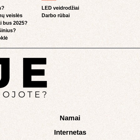
s?
LED veidrodžiai
nų veislės
Darbo rūbai
i bus 2025?
ušinius?
klė​
Namai
Internetas