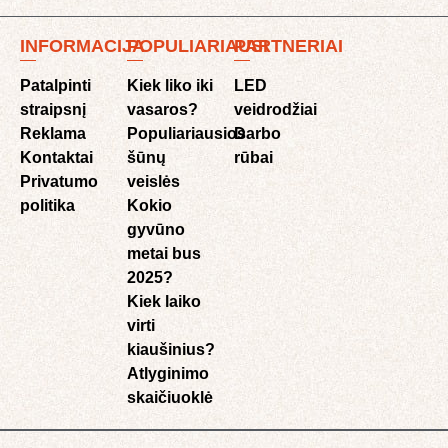
INFORMACIJA
POPULIARIAUSI
PARTNERIAI
Patalpinti
Kiek liko iki
LED
straipsnį
vasaros?
veidrodžiai
Reklama
Populiariausios
Darbo
Kontaktai
šūnų
rūbai
Privatumo
veislės
politika
Kokio
gyvūno
metai bus
2025?
Kiek laiko
virti
kiaušinius?
Atlyginimo
skaičiuoklė​