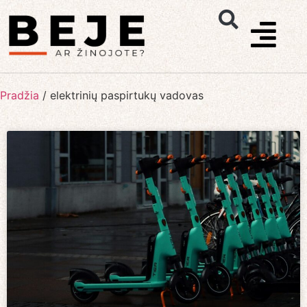
Pradžia
/
elektrinių paspirtukų vadovas