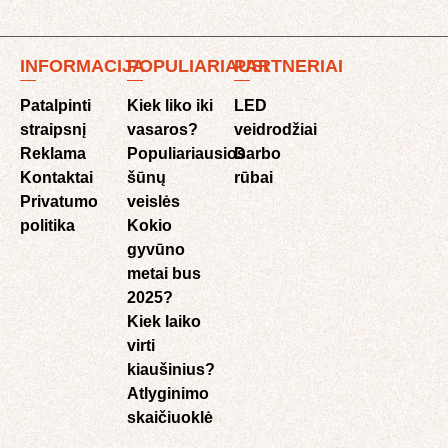
INFORMACIJA
POPULIARIAUSI
PARTNERIAI
Patalpinti
Kiek liko iki
LED
straipsnį
vasaros?
veidrodžiai
Reklama
Populiariausios
Darbo
Kontaktai
šūnų
rūbai
Privatumo
veislės
politika
Kokio
gyvūno
metai bus
2025?
Kiek laiko
virti
kiaušinius?
Atlyginimo
skaičiuoklė​