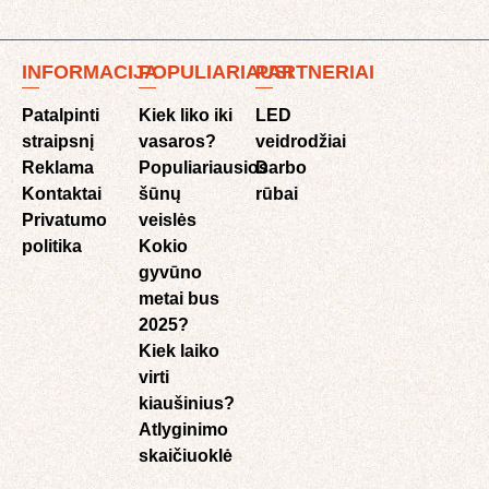
INFORMACIJA
POPULIARIAUSI
PARTNERIAI
Patalpinti
Kiek liko iki
LED
straipsnį
vasaros?
veidrodžiai
Reklama
Populiariausios
Darbo
Kontaktai
šūnų
rūbai
Privatumo
veislės
politika
Kokio
gyvūno
metai bus
2025?
Kiek laiko
virti
kiaušinius?
Atlyginimo
skaičiuoklė​