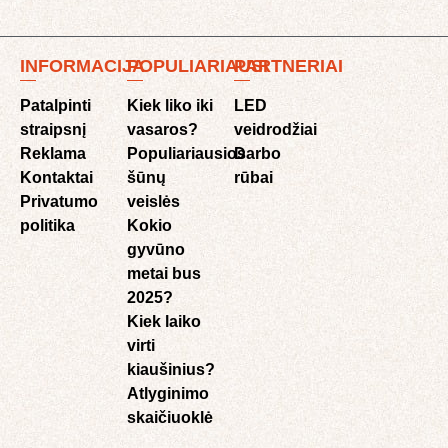
INFORMACIJA
POPULIARIAUSI
PARTNERIAI
Patalpinti
Kiek liko iki
LED
straipsnį
vasaros?
veidrodžiai
Reklama
Populiariausios
Darbo
Kontaktai
šūnų
rūbai
Privatumo
veislės
politika
Kokio
gyvūno
metai bus
2025?
Kiek laiko
virti
kiaušinius?
Atlyginimo
skaičiuoklė​