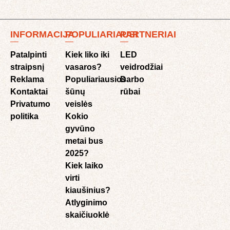
INFORMACIJA
POPULIARIAUSI
PARTNERIAI
Patalpinti
Kiek liko iki
LED
straipsnį
vasaros?
veidrodžiai
Reklama
Populiariausios
Darbo
Kontaktai
šūnų
rūbai
Privatumo
veislės
politika
Kokio
gyvūno
metai bus
2025?
Kiek laiko
virti
kiaušinius?
Atlyginimo
skaičiuoklė​