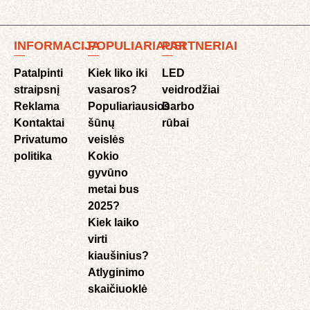
INFORMACIJA
POPULIARIAUSI
PARTNERIAI
Patalpinti
Kiek liko iki
LED
straipsnį
vasaros?
veidrodžiai
Reklama
Populiariausios
Darbo
Kontaktai
šūnų
rūbai
Privatumo
veislės
politika
Kokio
gyvūno
metai bus
2025?
Kiek laiko
virti
kiaušinius?
Atlyginimo
skaičiuoklė​