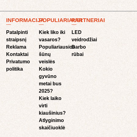
INFORMACIJA
POPULIARIAUSI
PARTNERIAI
Patalpinti
Kiek liko iki
LED
straipsnį
vasaros?
veidrodžiai
Reklama
Populiariausios
Darbo
Kontaktai
šūnų
rūbai
Privatumo
veislės
politika
Kokio
gyvūno
metai bus
2025?
Kiek laiko
virti
kiaušinius?
Atlyginimo
skaičiuoklė​