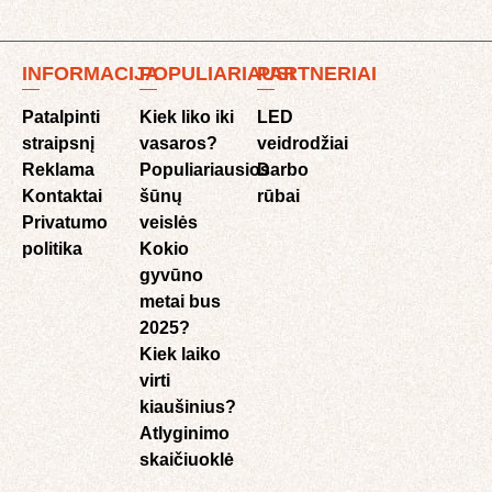
INFORMACIJA
POPULIARIAUSI
PARTNERIAI
Patalpinti
Kiek liko iki
LED
straipsnį
vasaros?
veidrodžiai
Reklama
Populiariausios
Darbo
Kontaktai
šūnų
rūbai
Privatumo
veislės
politika
Kokio
gyvūno
metai bus
2025?
Kiek laiko
virti
kiaušinius?
Atlyginimo
skaičiuoklė​