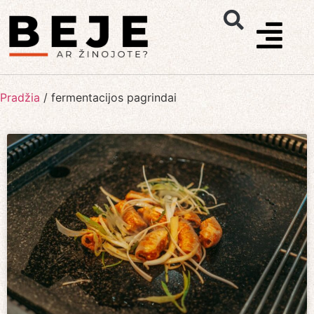
Pradžia
/
fermentacijos pagrindai