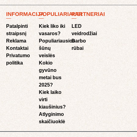
INFORMACIJA
POPULIARIAUSI
PARTNERIAI
Patalpinti
Kiek liko iki
LED
straipsnį
vasaros?
veidrodžiai
Reklama
Populiariausios
Darbo
Kontaktai
šūnų
rūbai
Privatumo
veislės
politika
Kokio
gyvūno
metai bus
2025?
Kiek laiko
virti
kiaušinius?
Atlyginimo
skaičiuoklė​