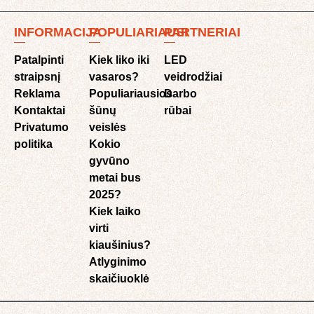
INFORMACIJA
POPULIARIAUSI
PARTNERIAI
Patalpinti
Kiek liko iki
LED
straipsnį
vasaros?
veidrodžiai
Reklama
Populiariausios
Darbo
Kontaktai
šūnų
rūbai
Privatumo
veislės
politika
Kokio
gyvūno
metai bus
2025?
Kiek laiko
virti
kiaušinius?
Atlyginimo
skaičiuoklė​