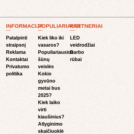
INFORMACIJA
POPULIARIAUSI
PARTNERIAI
Patalpinti
Kiek liko iki
LED
straipsnį
vasaros?
veidrodžiai
Reklama
Populiariausios
Darbo
Kontaktai
šūnų
rūbai
Privatumo
veislės
politika
Kokio
gyvūno
metai bus
2025?
Kiek laiko
virti
kiaušinius?
Atlyginimo
skaičiuoklė​