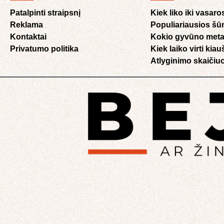
Patalpinti straipsnį
Kiek liko iki vasaro
Reklama
Populiariausios šū
Kontaktai
Kokio gyvūno meta
Privatumo politika
Kiek laiko virti kia
Atlyginimo skaičiuo