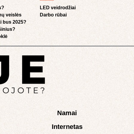
s?
LED veidrodžiai
nų veislės
Darbo rūbai
i bus 2025?
ušinius?
klė​
Namai
Internetas