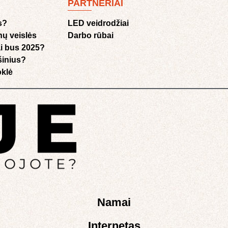
PARTNERIAI
s?
LED veidrodžiai
nų veislės
Darbo rūbai
i bus 2025?
ušinius?
klė​
Namai
Internetas