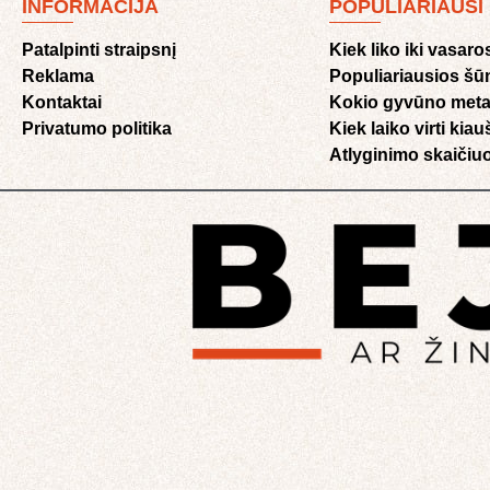
INFORMACIJA
POPULIARIAUSI
Patalpinti straipsnį
Kiek liko iki vasaro
Reklama
Populiariausios šū
Kontaktai
Kokio gyvūno meta
Privatumo politika
Kiek laiko virti kia
Atlyginimo skaičiuo