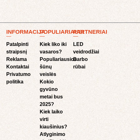
INFORMACIJA
POPULIARIAUSI
PARTNERIAI
Patalpinti
Kiek liko iki
LED
straipsnį
vasaros?
veidrodžiai
Reklama
Populiariausios
Darbo
Kontaktai
šūnų
rūbai
Privatumo
veislės
politika
Kokio
gyvūno
metai bus
2025?
Kiek laiko
virti
kiaušinius?
Atlyginimo