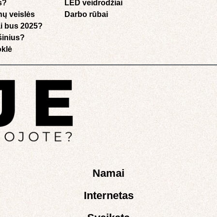
s?
LED veidrodžiai
nų veislės
Darbo rūbai
i bus 2025?
ušinius?
klė​
Namai
Internetas