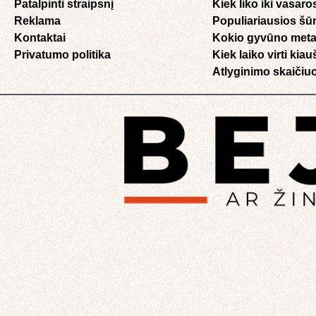
Patalpinti straipsnį
Kiek liko iki vasaro
Reklama
Populiariausios šū
Kontaktai
Kokio gyvūno meta
Privatumo politika
Kiek laiko virti kia
Atlyginimo skaičiuo