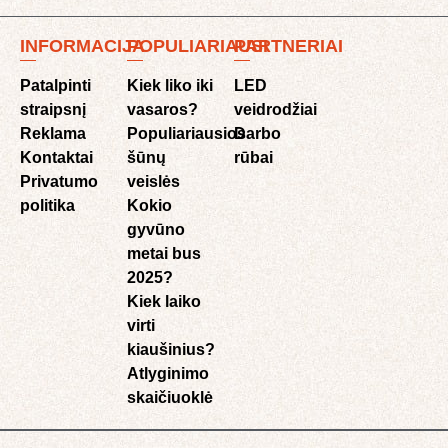
INFORMACIJA
POPULIARIAUSI
PARTNERIAI
Patalpinti
Kiek liko iki
LED
straipsnį
vasaros?
veidrodžiai
Reklama
Populiariausios
Darbo
Kontaktai
šūnų
rūbai
Privatumo
veislės
politika
Kokio
gyvūno
metai bus
2025?
Kiek laiko
virti
kiaušinius?
Atlyginimo
skaičiuoklė​