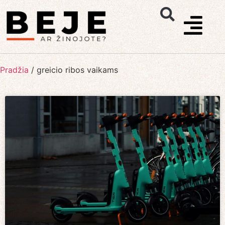
Pradžia
/
greicio ribos vaikams