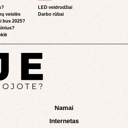
s?
LED veidrodžiai
nų veislės
Darbo rūbai
i bus 2025?
ušinius?
klė​
Namai
Internetas