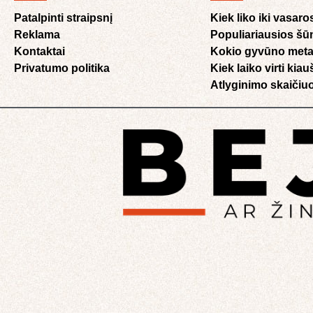
Patalpinti straipsnį
Kiek liko iki vasaro
Reklama
Populiariausios šū
Kontaktai
Kokio gyvūno meta
Privatumo politika
Kiek laiko virti kia
Atlyginimo skaičiuo