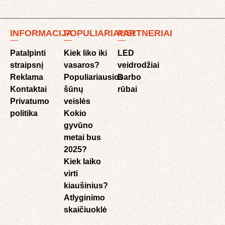
INFORMACIJA
POPULIARIAUSI
PARTNERIAI
Patalpinti
Kiek liko iki
LED
straipsnį
vasaros?
veidrodžiai
Reklama
Populiariausios
Darbo
Kontaktai
šūnų
rūbai
Privatumo
veislės
politika
Kokio
gyvūno
metai bus
2025?
Kiek laiko
virti
kiaušinius?
Atlyginimo
skaičiuoklė​