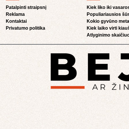
Patalpinti straipsnį
Kiek liko iki vasaro
Reklama
Populiariausios šū
Kontaktai
Kokio gyvūno meta
Privatumo politika
Kiek laiko virti kia
Atlyginimo skaičiuo