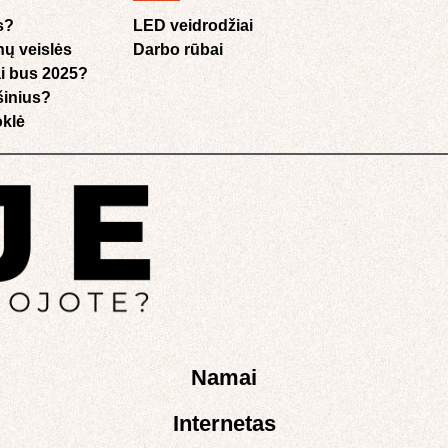
s?
LED veidrodžiai
nų veislės
Darbo rūbai
i bus 2025?
ušinius?
klė​
Namai
Internetas