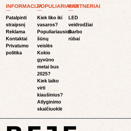
INFORMACIJA
POPULIARIAUSI
PARTNERIAI
Patalpinti
Kiek liko iki
LED
straipsnį
vasaros?
veidrodžiai
Reklama
Populiariausios
Darbo
Kontaktai
šūnų
rūbai
Privatumo
veislės
politika
Kokio
gyvūno
metai bus
2025?
Kiek laiko
virti
kiaušinius?
Atlyginimo
skaičiuoklė​