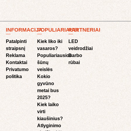
INFORMACIJA
POPULIARIAUSI
PARTNERIAI
Patalpinti
Kiek liko iki
LED
straipsnį
vasaros?
veidrodžiai
Reklama
Populiariausios
Darbo
Kontaktai
šūnų
rūbai
Privatumo
veislės
politika
Kokio
gyvūno
metai bus
2025?
Kiek laiko
virti
kiaušinius?
Atlyginimo