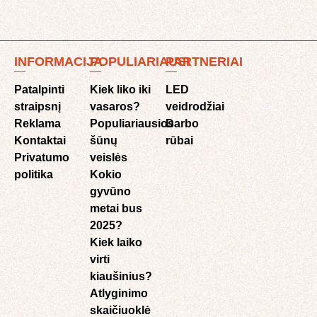
INFORMACIJA
POPULIARIAUSI
PARTNERIAI
Patalpinti
Kiek liko iki
LED
straipsnį
vasaros?
veidrodžiai
Reklama
Populiariausios
Darbo
Kontaktai
šūnų
rūbai
Privatumo
veislės
politika
Kokio
gyvūno
metai bus
2025?
Kiek laiko
virti
kiaušinius?
Atlyginimo
skaičiuoklė​