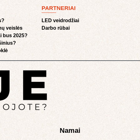
PARTNERIAI
s?
LED veidrodžiai
nų veislės
Darbo rūbai
i bus 2025?
ušinius?
klė​
Namai