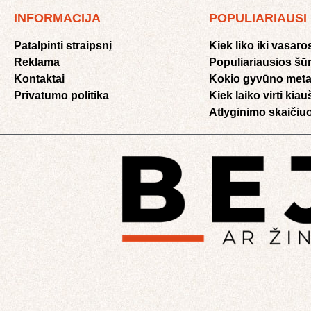
INFORMACIJA
POPULIARIAUSI
Patalpinti straipsnį
Kiek liko iki vasaro
Reklama
Populiariausios šū
Kontaktai
Kokio gyvūno meta
Privatumo politika
Kiek laiko virti kia
Atlyginimo skaičiuo