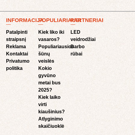
INFORMACIJA
POPULIARIAUSI
PARTNERIAI
Patalpinti
Kiek liko iki
LED
straipsnį
vasaros?
veidrodžiai
Reklama
Populiariausios
Darbo
Kontaktai
šūnų
rūbai
Privatumo
veislės
politika
Kokio
gyvūno
metai bus
2025?
Kiek laiko
virti
kiaušinius?
Atlyginimo
skaičiuoklė​