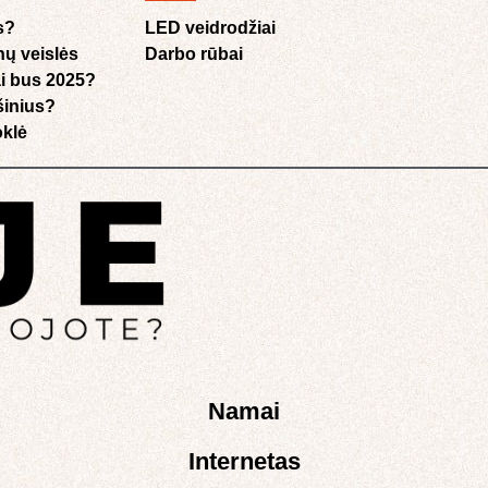
s?
LED veidrodžiai
nų veislės
Darbo rūbai
i bus 2025?
ušinius?
klė​
Namai
Internetas