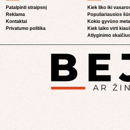
Patalpinti straipsnį
Kiek liko iki vasaro
Reklama
Populiariausios šū
Kontaktai
Kokio gyvūno meta
Privatumo politika
Kiek laiko virti kia
Atlyginimo skaičiuo