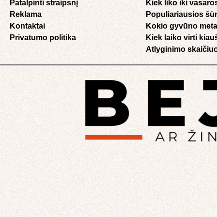
Patalpinti straipsnį
Kiek liko iki vasaro
Reklama
Populiariausios šū
Kontaktai
Kokio gyvūno meta
Privatumo politika
Kiek laiko virti kia
Atlyginimo skaičiuo