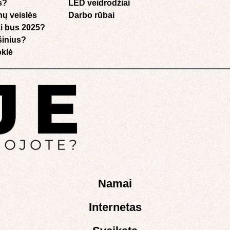
s?
LED veidrodžiai
nų veislės
Darbo rūbai
i bus 2025?
ušinius?
klė​
Namai
Internetas