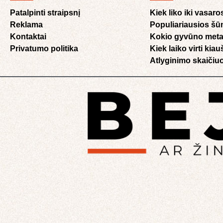
Patalpinti straipsnį
Kiek liko iki vasaro
Reklama
Populiariausios šū
Kontaktai
Kokio gyvūno meta
Privatumo politika
Kiek laiko virti kia
Atlyginimo skaičiuo