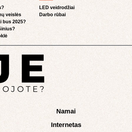
s?
LED veidrodžiai
nų veislės
Darbo rūbai
i bus 2025?
ušinius?
klė​
Namai
Internetas