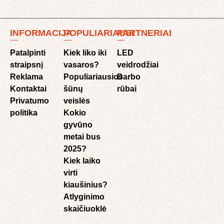
INFORMACIJA
POPULIARIAUSI
PARTNERIAI
Patalpinti
Kiek liko iki
LED
straipsnį
vasaros?
veidrodžiai
Reklama
Populiariausios
Darbo
Kontaktai
šūnų
rūbai
Privatumo
veislės
politika
Kokio
gyvūno
metai bus
2025?
Kiek laiko
virti
kiaušinius?
Atlyginimo
skaičiuoklė​