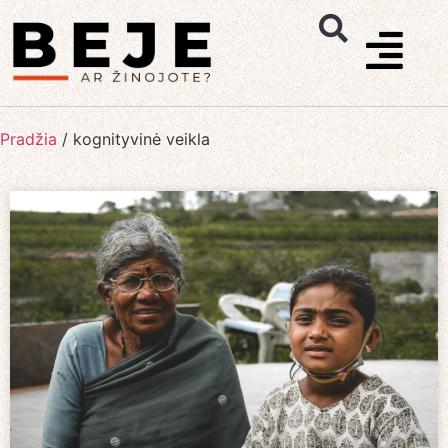
Pradžia
/
kognityvinė veikla