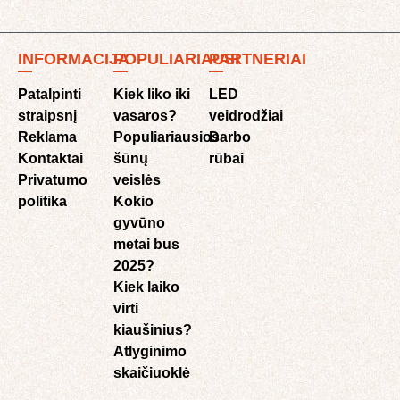
INFORMACIJA
POPULIARIAUSI
PARTNERIAI
Patalpinti
Kiek liko iki
LED
straipsnį
vasaros?
veidrodžiai
Reklama
Populiariausios
Darbo
Kontaktai
šūnų
rūbai
Privatumo
veislės
politika
Kokio
gyvūno
metai bus
2025?
Kiek laiko
virti
kiaušinius?
Atlyginimo
skaičiuoklė​