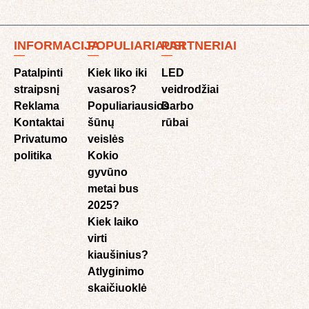
INFORMACIJA
POPULIARIAUSI
PARTNERIAI
Patalpinti
Kiek liko iki
LED
straipsnį
vasaros?
veidrodžiai
Reklama
Populiariausios
Darbo
Kontaktai
šūnų
rūbai
Privatumo
veislės
politika
Kokio
gyvūno
metai bus
2025?
Kiek laiko
virti
kiaušinius?
Atlyginimo
skaičiuoklė​