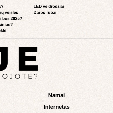
s?
LED veidrodžiai
nų veislės
Darbo rūbai
i bus 2025?
ušinius?
klė​
Namai
Internetas