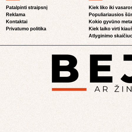
Patalpinti straipsnį
Kiek liko iki vasaro
Reklama
Populiariausios šū
Kontaktai
Kokio gyvūno meta
Privatumo politika
Kiek laiko virti kia
Atlyginimo skaičiuo