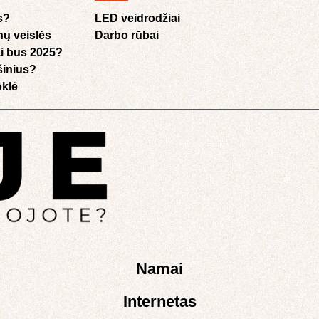
s?
LED veidrodžiai
nų veislės
Darbo rūbai
i bus 2025?
ušinius?
klė​
Namai
Internetas