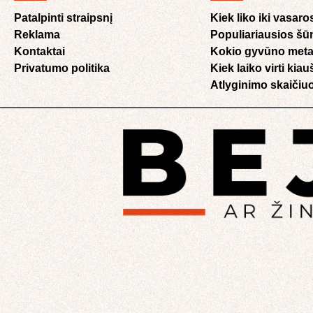
Patalpinti straipsnį
Kiek liko iki vasaro
Reklama
Populiariausios šū
Kontaktai
Kokio gyvūno meta
Privatumo politika
Kiek laiko virti kia
Atlyginimo skaičiuo