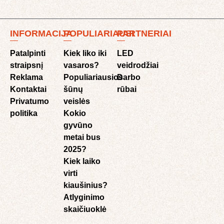
INFORMACIJA
POPULIARIAUSI
PARTNERIAI
Patalpinti
Kiek liko iki
LED
straipsnį
vasaros?
veidrodžiai
Reklama
Populiariausios
Darbo
Kontaktai
šūnų
rūbai
Privatumo
veislės
politika
Kokio
gyvūno
metai bus
2025?
Kiek laiko
virti
kiaušinius?
Atlyginimo
skaičiuoklė​