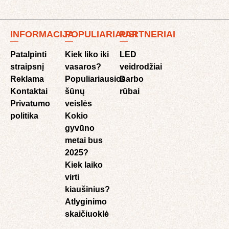
INFORMACIJA
POPULIARIAUSI
PARTNERIAI
Patalpinti
Kiek liko iki
LED
straipsnį
vasaros?
veidrodžiai
Reklama
Populiariausios
Darbo
Kontaktai
šūnų
rūbai
Privatumo
veislės
politika
Kokio
gyvūno
metai bus
2025?
Kiek laiko
virti
kiaušinius?
Atlyginimo
skaičiuoklė​