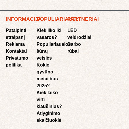
INFORMACIJA
POPULIARIAUSI
PARTNERIAI
Patalpinti
Kiek liko iki
LED
straipsnį
vasaros?
veidrodžiai
Reklama
Populiariausios
Darbo
Kontaktai
šūnų
rūbai
Privatumo
veislės
politika
Kokio
gyvūno
metai bus
2025?
Kiek laiko
virti
kiaušinius?
Atlyginimo
skaičiuoklė​