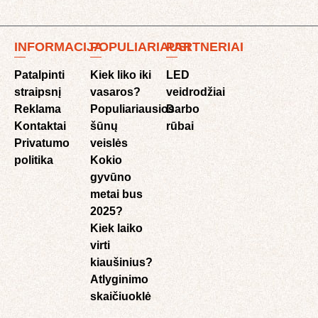
INFORMACIJA
POPULIARIAUSI
PARTNERIAI
Patalpinti
Kiek liko iki
LED
straipsnį
vasaros?
veidrodžiai
Reklama
Populiariausios
Darbo
Kontaktai
šūnų
rūbai
Privatumo
veislės
politika
Kokio
gyvūno
metai bus
2025?
Kiek laiko
virti
kiaušinius?
Atlyginimo
skaičiuoklė​