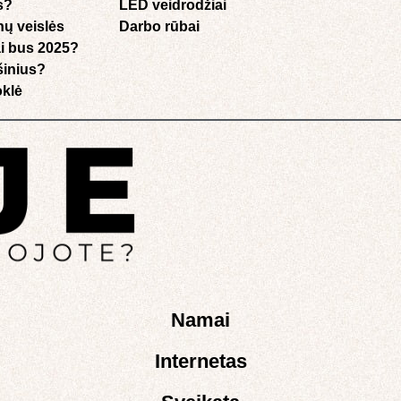
s?
LED veidrodžiai
nų veislės
Darbo rūbai
i bus 2025?
ušinius?
klė​
Namai
Internetas