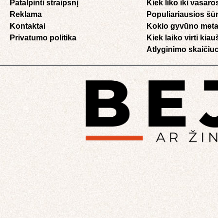
Patalpinti straipsnį
Kiek liko iki vasaro
Reklama
Populiariausios šū
Kontaktai
Kokio gyvūno meta
Privatumo politika
Kiek laiko virti kia
Atlyginimo skaičiuo