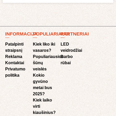
INFORMACIJA
POPULIARIAUSI
PARTNERIAI
Patalpinti
Kiek liko iki
LED
straipsnį
vasaros?
veidrodžiai
Reklama
Populiariausios
Darbo
Kontaktai
šūnų
rūbai
Privatumo
veislės
politika
Kokio
gyvūno
metai bus
2025?
Kiek laiko
virti
kiaušinius?