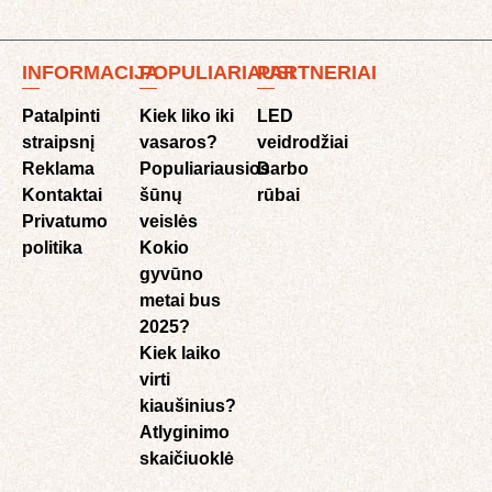
INFORMACIJA
POPULIARIAUSI
PARTNERIAI
Patalpinti
Kiek liko iki
LED
straipsnį
vasaros?
veidrodžiai
Reklama
Populiariausios
Darbo
Kontaktai
šūnų
rūbai
Privatumo
veislės
politika
Kokio
gyvūno
metai bus
2025?
Kiek laiko
virti
kiaušinius?
Atlyginimo
skaičiuoklė​