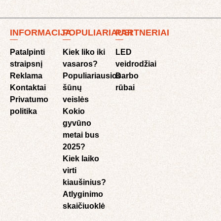
INFORMACIJA
POPULIARIAUSI
PARTNERIAI
Patalpinti
Kiek liko iki
LED
straipsnį
vasaros?
veidrodžiai
Reklama
Populiariausios
Darbo
Kontaktai
šūnų
rūbai
Privatumo
veislės
politika
Kokio
gyvūno
metai bus
2025?
Kiek laiko
virti
kiaušinius?
Atlyginimo
skaičiuoklė​