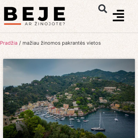
Pradžia
/
mažiau žinomos pakrantės vietos