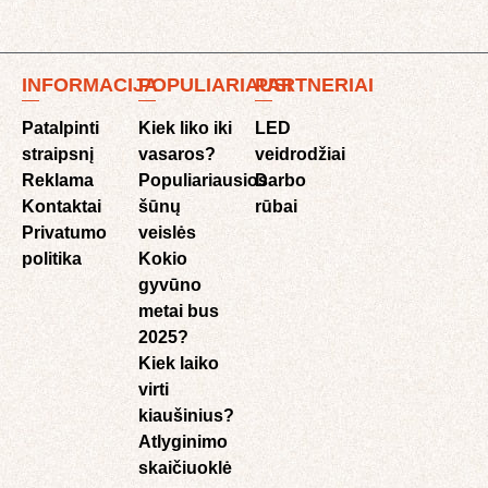
INFORMACIJA
POPULIARIAUSI
PARTNERIAI
Patalpinti
Kiek liko iki
LED
straipsnį
vasaros?
veidrodžiai
Reklama
Populiariausios
Darbo
Kontaktai
šūnų
rūbai
Privatumo
veislės
politika
Kokio
gyvūno
metai bus
2025?
Kiek laiko
virti
kiaušinius?
Atlyginimo
skaičiuoklė​