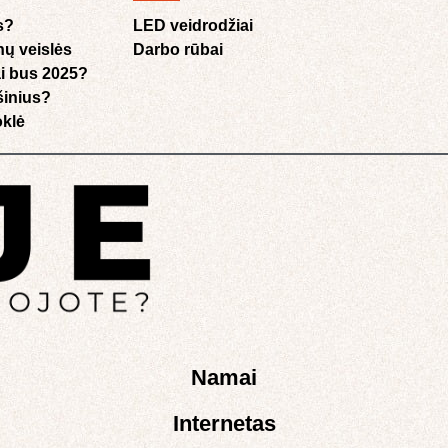
s?
LED veidrodžiai
nų veislės
Darbo rūbai
i bus 2025?
ušinius?
klė​
Namai
Internetas