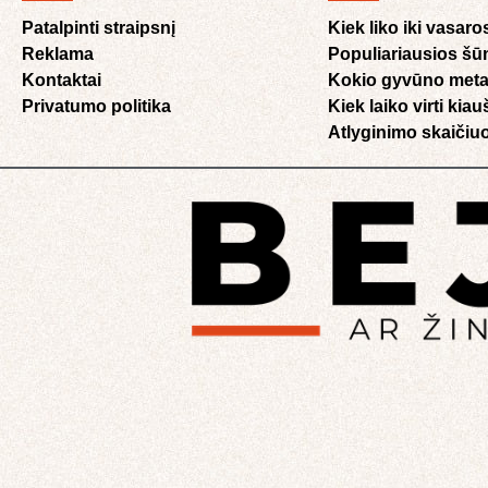
Patalpinti straipsnį
Kiek liko iki vasaro
Reklama
Populiariausios šū
Kontaktai
Kokio gyvūno meta
Privatumo politika
Kiek laiko virti kia
Atlyginimo skaičiuo