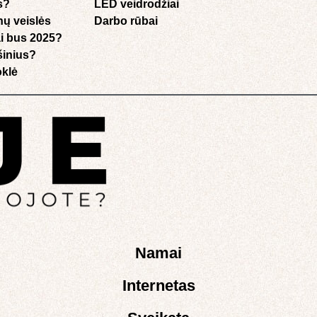
s?
LED veidrodžiai
nų veislės
Darbo rūbai
i bus 2025?
ušinius?
klė​
Namai
Internetas