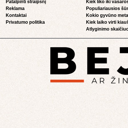
Patalpinti straipsnį
Kiek liko iki vasaro
Reklama
Populiariausios šū
Kontaktai
Kokio gyvūno meta
Privatumo politika
Kiek laiko virti kia
Atlyginimo skaičiuo